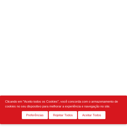
Clicando em "Aceito todos os Cookies", você concorda com o armazenamento de
cookies no seu dispositivo para melhorar a experiência e navegação no site.
Preferências
Rejeitar Todos
Aceitar Todos