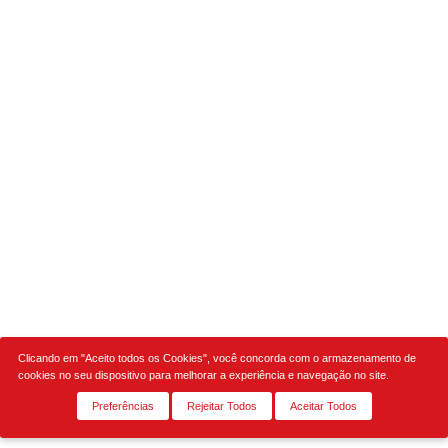
Clicando em "Aceito todos os Cookies", você concorda com o armazenamento de
cookies no seu dispositivo para melhorar a experiência e navegação no site.
Preferências
Rejeitar Todos
Aceitar Todos