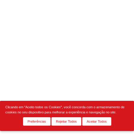
Clicando em "Aceito todos os Cookies", você concorda com o armazenamento de
cookies no seu dispositivo para melhorar a experiência e navegação no site.
Preferências
Rejeitar Todos
Aceitar Todos