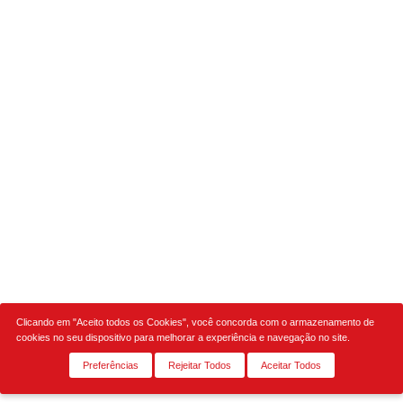
Clicando em "Aceito todos os Cookies", você concorda com o armazenamento de
cookies no seu dispositivo para melhorar a experiência e navegação no site.
Preferências
Rejeitar Todos
Aceitar Todos