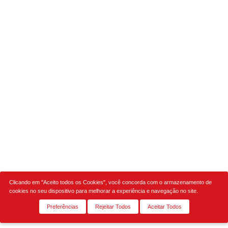
Clicando em "Aceito todos os Cookies", você concorda com o armazenamento de
cookies no seu dispositivo para melhorar a experiência e navegação no site.
Preferências
Rejeitar Todos
Aceitar Todos