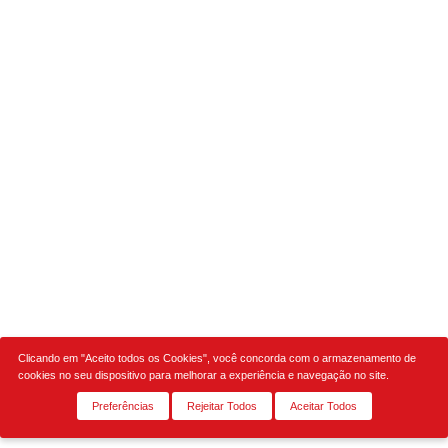
Clicando em "Aceito todos os Cookies", você concorda com o armazenamento de
cookies no seu dispositivo para melhorar a experiência e navegação no site.
Preferências
Rejeitar Todos
Aceitar Todos