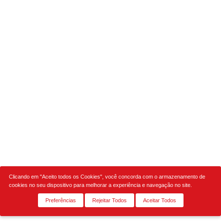
Clicando em "Aceito todos os Cookies", você concorda com o armazenamento de
cookies no seu dispositivo para melhorar a experiência e navegação no site.
Preferências
Rejeitar Todos
Aceitar Todos