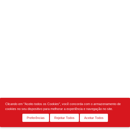
Clicando em "Aceito todos os Cookies", você concorda com o armazenamento de
cookies no seu dispositivo para melhorar a experiência e navegação no site.
Preferências
Rejeitar Todos
Aceitar Todos