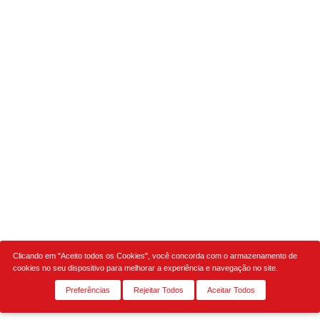
Clicando em "Aceito todos os Cookies", você concorda com o armazenamento de
cookies no seu dispositivo para melhorar a experiência e navegação no site.
Preferências
Rejeitar Todos
Aceitar Todos