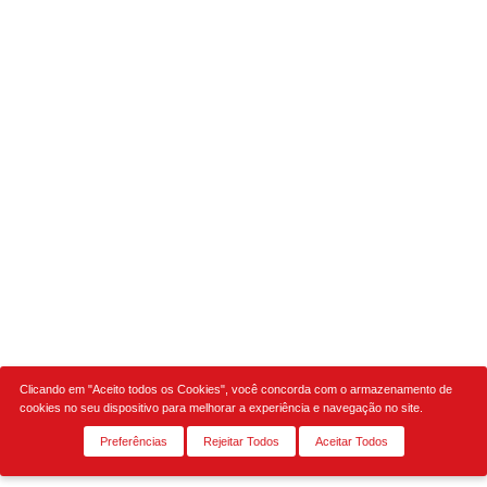
Clicando em "Aceito todos os Cookies", você concorda com o armazenamento de
cookies no seu dispositivo para melhorar a experiência e navegação no site.
Preferências
Rejeitar Todos
Aceitar Todos